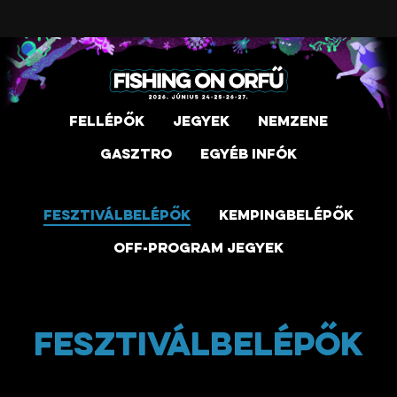
Fellépők
Jegyek
Nemzene
Gasztro
Egyéb infók
Fesztiválbelépők
Kempingbelépők
Off-program jegyek
Fesztiválbelépők