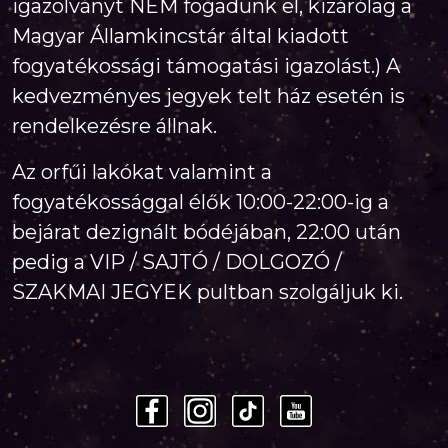
igazolványt NEM fogadunk el, kizárólag a
Magyar Államkincstár által kiadott
fogyatékossági támogatási igazolást.) A
kedvezményes jegyek telt ház esetén is
rendelkezésre állnak.
Az orfűi lakókat valamint a
fogyatékossággal élők 10:00-22:00-ig a
bejárat dezignált bódéjában, 22:00 után
pedig a VIP / SAJTÓ / DOLGOZÓ /
SZAKMAI JEGYEK pultban szolgáljuk ki.