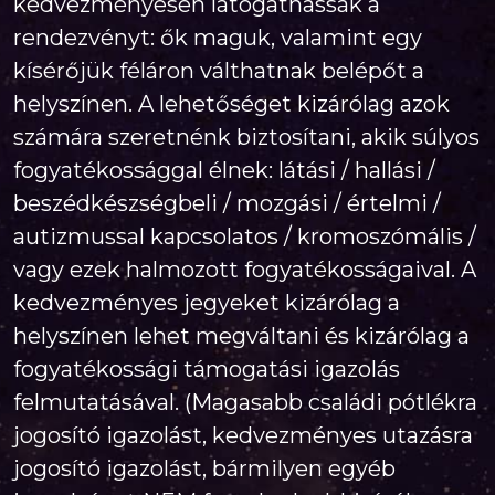
kedvezményesen látogathassák a
rendezvényt: ők maguk, valamint egy
kísérőjük féláron válthatnak belépőt a
helyszínen. A lehetőséget kizárólag azok
számára szeretnénk biztosítani, akik súlyos
fogyatékossággal élnek: látási / hallási /
beszédkészségbeli / mozgási / értelmi /
autizmussal kapcsolatos / kromoszómális /
vagy ezek halmozott fogyatékosságaival. A
kedvezményes jegyeket kizárólag a
helyszínen lehet megváltani és kizárólag a
fogyatékossági támogatási igazolás
felmutatásával. (Magasabb családi pótlékra
jogosító igazolást, kedvezményes utazásra
jogosító igazolást, bármilyen egyéb