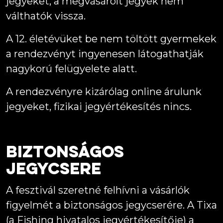
jegyeket, a megvásárolt jegyek nem
válthatók vissza.
A 12. életévüket be nem töltött gyermekek
a rendezvényt ingyenesen látogathatják
nagykorú felügyelete alatt.
A rendezvényre kizárólag online árulunk
jegyeket, fizikai jegyértékesítés nincs.
Biztonságos
jegycsere
A fesztivál szeretné felhívni a vásárlók
figyelmét a biztonságos jegycserére. A Tixa
(a Fishing hivatalos jegyértékesítője) a