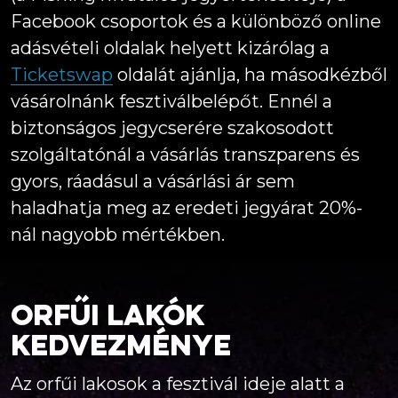
Facebook csoportok és a különböző online
adásvételi oldalak helyett kizárólag a
Ticketswap
oldalát ajánlja, ha másodkézből
vásárolnánk fesztiválbelépőt. Ennél a
biztonságos jegycserére szakosodott
szolgáltatónál a vásárlás transzparens és
gyors, ráadásul a vásárlási ár sem
haladhatja meg az eredeti jegyárat 20%-
nál nagyobb mértékben.
Orfűi lakók
kedvezménye
Az orfűi lakosok a fesztivál ideje alatt a