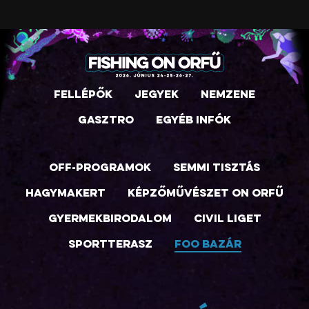
Fellépők
Jegyek
Nemzene
Gasztro
Egyéb infók
Off-programok
Semmi Tisztás
Hagymakert
Képzőművészet on Orfű
Gyermekbirodalom
Civil Liget
Sportterasz
FOO Bazár